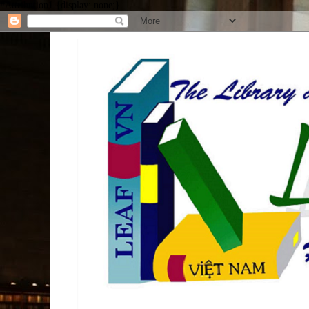
#Attribution1 {display: none;}