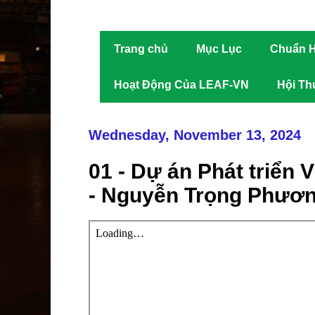
Trang chủ
Mục Lục
Chuẩn H
Hoạt Động Của LEAF-VN
Hội Th
Wednesday, November 13, 2024
01 - Dự án Phát triển 
- Nguyễn Trọng Phươ