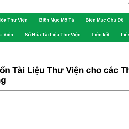
óa Thư Viện
Biên Mục Mô Tả
Biên Mục Chủ Đề
ư Viện
Số Hóa Tài Liệu Thư Viện
Liên kết
Liê
Vốn Tài Liệu Thư Viện cho các T
ng