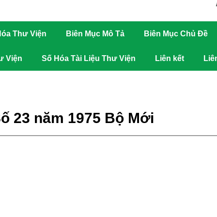
óa Thư Viện
Biên Mục Mô Tả
Biên Mục Chủ Đề
ư Viện
Số Hóa Tài Liệu Thư Viện
Liên kết
Liê
Số 23 năm 1975 Bộ Mới