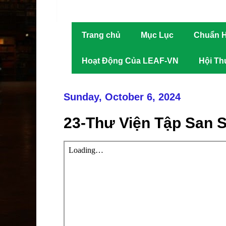
Trang chủ
Mục Lục
Chuẩn H
Hoạt Động Của LEAF-VN
Hội Th
Sunday, October 6, 2024
23-Thư Viện Tập San 