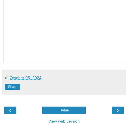
at
October 05, 2024
Share
‹
›
Home
View web version