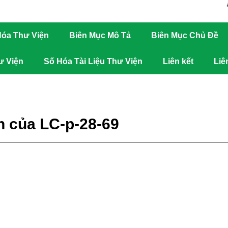
óa Thư Viện
Biên Mục Mô Tả
Biên Mục Chủ Đề
ư Viện
Số Hóa Tài Liệu Thư Viện
Liên kết
Liê
n của LC-p-28-69