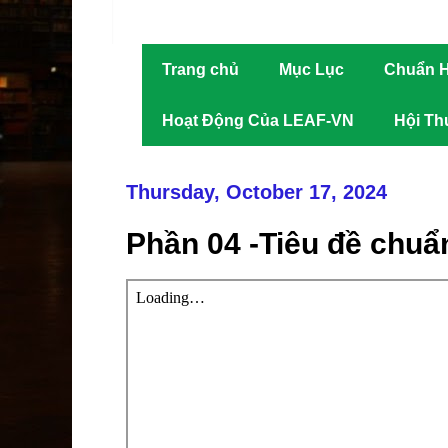
Trang chủ
Mục Lục
Chuẩn H
Hoạt Động Của LEAF-VN
Hội Th
Thursday, October 17, 2024
Phần 04 -Tiêu đề chuẩ