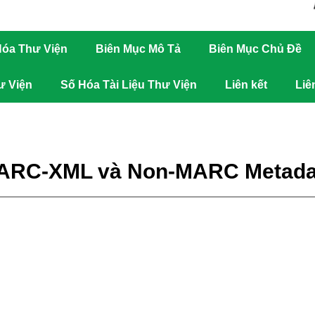
óa Thư Viện
Biên Mục Mô Tả
Biên Mục Chủ Đề
ư Viện
Số Hóa Tài Liệu Thư Viện
Liên kết
Liê
ARC-XML và Non-MARC Metadat