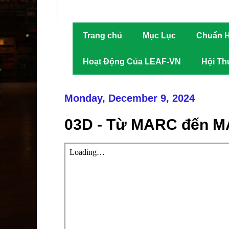
Trang chủ
Mục Lục
Chuẩn H
Hoạt Động Của LEAF-VN
Hội Th
Monday, December 9, 2024
03D - Từ MARC đến M