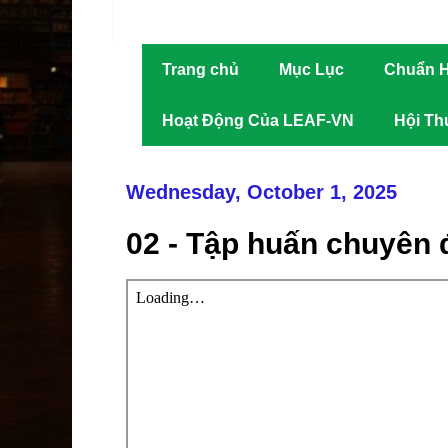
Trang chủ
Mục Lục
Chuẩn H
Hoạt Động Của LEAF-VN
Hội Th
Wednesday, October 1, 2025
02 - Tập huấn chuyên 